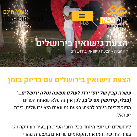
ייעוץ חינם
050-830-7031
איך תרצו להציע
הצעת נישואין
רעיונות להצעת נישואין
מקומות להצעת נישואין
הצעת נישואין בירושלים
דף הבית
»
הצעת נישואין בירושלים
הצעת נישואין בירושלים עם בדיוק בזמן
עשרה קבין של יופי ירדו לעולם תשעה נטלה ירושלים…"
(בבלי, קידושין מט ע"ב
), לכן אין זה פלא שאחת הערים
הפופולריות ביותר להציע הצעת נישואים היא ירושלים, בירת
ישראל.
לירושלים יש יופי מיוחד בכל רחבי העיר, הן בעיר העתיקה והן
בעיר החדשה. המראות הקסומים שרואים בתצפית מהרי