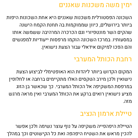
ימין משה משכנות שאננים
השכונה הפסטורלית משכנות שאננים היא אחת השכונות היפות
ביותר בירושלים, כיוון שממוקמות בה תחנת הקמח הישנה
שהקים השר מונטפיורי וגם הכרכרה המרהיבה ששמשה אותו
במסעותיו. במרכז השכונה הוקמו מרפסות ייעודיות למפגשים
והם הפכו למיקום אידאלי עבור הצעת נישואין.
רחבת הכותל המערבי
המקום הקדוש ביותר ליהדות הוא האופטימלי לביצוע הצעת
נישואין ולכן מירב הטקסים האלו מתקיימים ברחבה או לחלופין
במרפסת המשקיפה אל הכותל המערבי. כך שכאשר בן הזוג
מציע נישואין רואים ברקע את הכותל המערבי ואין מראה מרגש
מזה.
טיילת ארמון הנציב
הטיילת היפהפייה משקיפה על נוף עוצר נשימה ולכן אפשר
להכין מראש את השטיח היפהפה ואת כל הקישוטים וכך במהלך